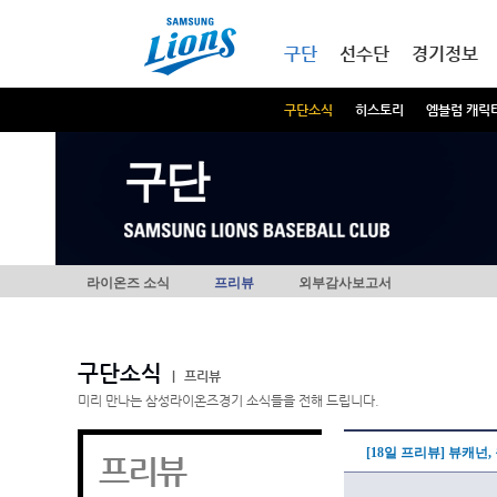
본문내용 바로가기
메인메뉴 바로가기
구단
선수단
경기정보
구단소식
히스토리
엠블럼 캐릭
구단
라이온즈 소식
프리뷰
외부감사보고서
구단소식
|
프리뷰
미리 만나는 삼성라이온즈경기 소식들을 전해 드립니다.
[18일 프리뷰] 뷰캐넌
프리뷰