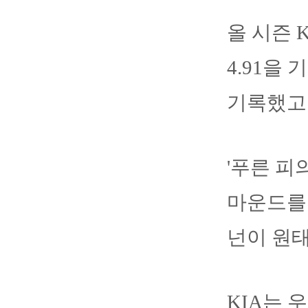
올 시즌 
4.91을
기록했고 
'푸른 피
마운드를 
넌이 원
KIA는 