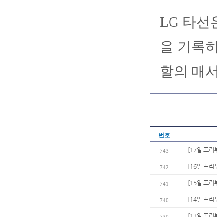
LG 타선
을 기록하
할의 매서
번호
[17일 프
743
[16일 프리
742
[15일 프리
741
[14일 프리
740
[13일 프리
739