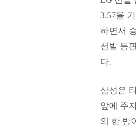
3.57을
하면서 승
선발 등판
다.
삼성은 타
앞에 주
의 한 방