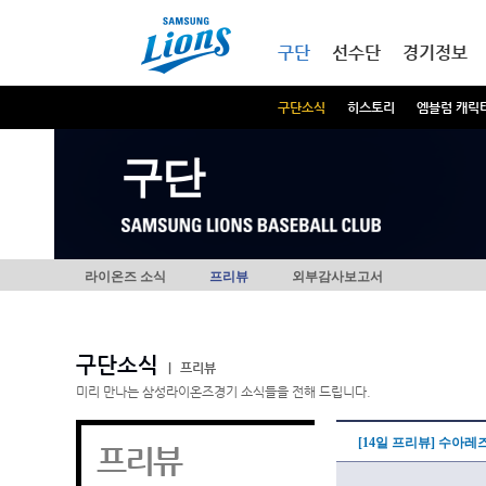
본문내용 바로가기
메인메뉴 바로가기
구단
선수단
경기정보
구단소식
히스토리
엠블럼 캐릭
구단
라이온즈 소식
프리뷰
외부감사보고서
구단소식
|
프리뷰
미리 만나는 삼성라이온즈경기 소식들을 전해 드립니다.
[14일 프리뷰] 수아레
프리뷰