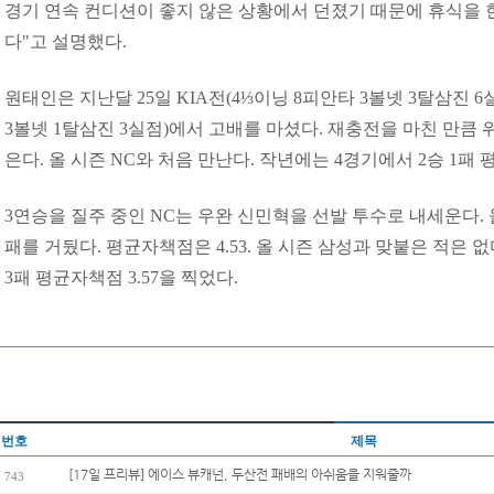
경기 연속 컨디션이 좋지 않은 상황에서 던졌기 때문에 휴식을 
다"고 설명했다.
원태인은 지난달 25일 KIA전(4⅓이닝 8피안타 3볼넷 3탈삼진 6
3볼넷 1탈삼진 3실점)에서 고배를 마셨다. 재충전을 마친 만큼
은다. 올 시즌 NC와 처음 만난다. 작년에는 4경기에서 2승 1패 
3연승을 질주 중인 NC는 우완 신민혁을 선발 투수로 내세운다. 올
패를 거뒀다. 평균자책점은 4.53. 올 시즌 삼성과 맞붙은 적은 없
3패 평균자책점 3.57을 찍었다.
번호
제목
[17일 프리뷰] 에이스 뷰캐넌, 두산전 패배의 아쉬움을 지워줄까
743