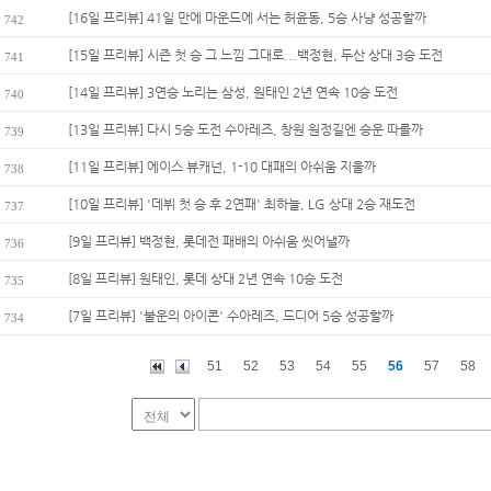
[16일 프리뷰] 41일 만에 마운드에 서는 허윤동, 5승 사냥 성공할까
742
[15일 프리뷰] 시즌 첫 승 그 느낌 그대로...백정현, 두산 상대 3승 도전
741
[14일 프리뷰] 3연승 노리는 삼성, 원태인 2년 연속 10승 도전
740
[13일 프리뷰] 다시 5승 도전 수아레즈, 창원 원정길엔 승운 따를까
739
[11일 프리뷰] 에이스 뷰캐넌, 1-10 대패의 아쉬움 지울까
738
[10일 프리뷰] '데뷔 첫 승 후 2연패' 최하늘, LG 상대 2승 재도전
737
[9일 프리뷰] 백정현, 롯데전 패배의 아쉬움 씻어낼까
736
[8일 프리뷰] 원태인, 롯데 상대 2년 연속 10승 도전
735
[7일 프리뷰] '불운의 아이콘' 수아레즈, 드디어 5승 성공할까
734
51
52
53
54
55
56
57
58