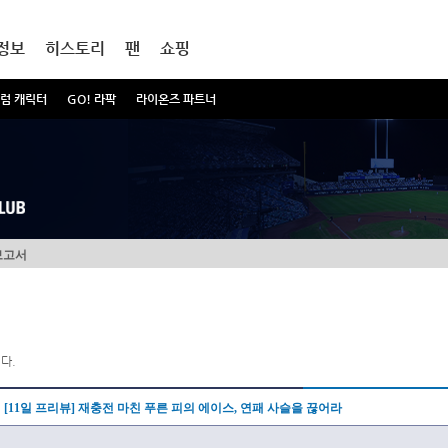
정보
히스토리
팬
쇼핑
럼 캐릭터
GO! 라팍
라이온즈 파트너
보고서
다.
[11일 프리뷰] 재충전 마친 푸른 피의 에이스, 연패 사슬을 끊어라