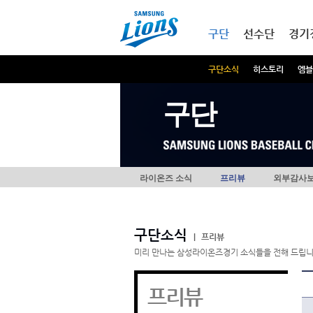
본문내용 바로가기
메인메뉴 바로가기
구단
선수단
경기
구단소식
히스토리
엠블
구단
라이온즈 소식
프리뷰
외부감사
구단소식
|
프리뷰
미리 만나는 삼성라이온즈경기 소식들을 전해 드립니
프리뷰