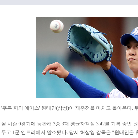
'푸른 피의 에이스' 원태인(삼성)이 재충전을 마치고 돌아온다. 무
올 시즌 9경기에 등판해 3승 3패 평균자책점 3.42를 기록 중인
두고 1군 엔트리에서 말소됐다. 당시 허삼영 감독은 "원태인은 