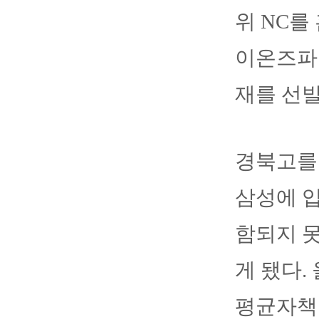
위 NC를
이온즈파
재를 선발
경북고를 
삼성에 입
함되지 
게 됐다.
평균자책점