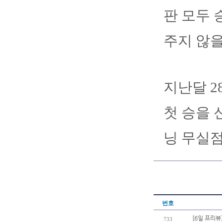
판 모두 
주지 않을
지난달 2
첫 승을 
닝 무실점
번호
[6일 프리뷰
733