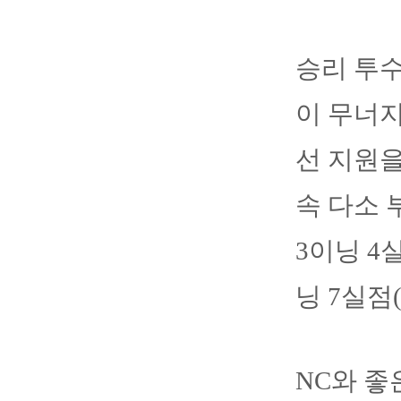
승리 투
이 무너지
선 지원을
속 다소 
3이닝 4
닝 7실점
NC와 좋