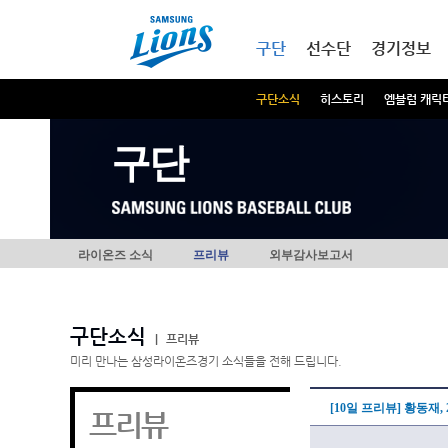
본문내용 바로가기
메인메뉴 바로가기
구단
선수단
경기정보
구단소식
히스토리
엠블럼 캐릭
구단
라이온즈 소식
프리뷰
외부감사보고서
구단소식
|
프리뷰
미리 만나는 삼성라이온즈경기 소식들을 전해 드립니다.
[10일 프리뷰] 황동재,
프리뷰