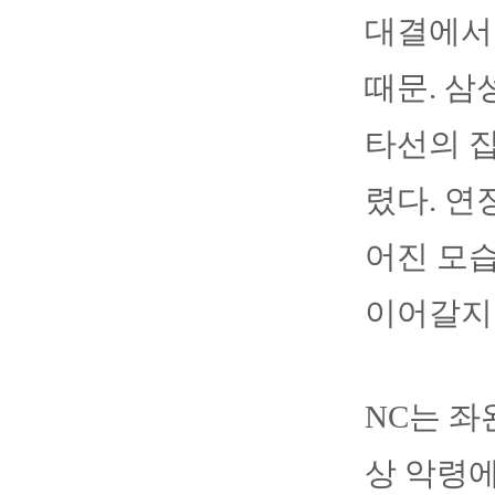
대결에서 
때문. 삼
타선의 집
렸다. 연
어진 모
이어갈지
NC는 좌
상 악령에