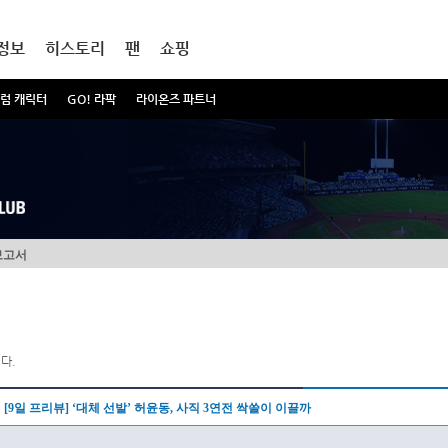
정보
히스토리
팬
쇼핑
럼 캐릭터
GO! 라팍
라이온즈 파트너
보고서
다.
[9일 프리뷰] ‘대체 선발’ 허윤동, 사직 3연전 싹쓸이 이끌까