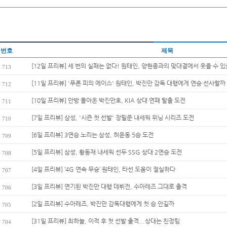
번호
제목
[12일 프리뷰] 세 번의 실패는 없다! 원태인, 양현종과의 맞대결에서 웃을 수 있
713
[11일 프리뷰] '푸른 피의 에이스' 원태인, 박진만 감독 대행에게 연승 선사할까
712
[10일 프리뷰] 안방 돌아온 박진만호, KIA 상대 연패 탈출 도전
711
[7일 프리뷰] 삼성, '시즌 첫 선발' 장필준 내세워 위닝 시리즈 도전
710
[6일 프리뷰] 3연승 노리는 삼성, 허윤동 5승 도전
709
[5일 프리뷰] 삼성, 황동재 내세워 선두 SSG 상대 2연승 도전
708
[4일 프리뷰] ‘4G 연속 무승’ 원태인, 타선 도움이 절실하다
707
[3일 프리뷰] 연기된 박진만 대행 데뷔전, 수아레즈 그대로 출격
706
[2일 프리뷰] 수아레즈, 박진만 감독대행에게 첫 승 안길까
705
[31일 프리뷰] 최하늘, 이적 후 첫 선발 출격...상대는 친정팀
704