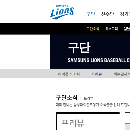
본문내용 바로가기
메인메뉴 바로가기
구단
선수단
경기
구단소식
히스토리
엠블
구단
라이온즈 소식
프리뷰
외부감사
구단소식
|
프리뷰
미리 만나는 삼성라이온즈경기 소식들을 전해 드립니
프리뷰