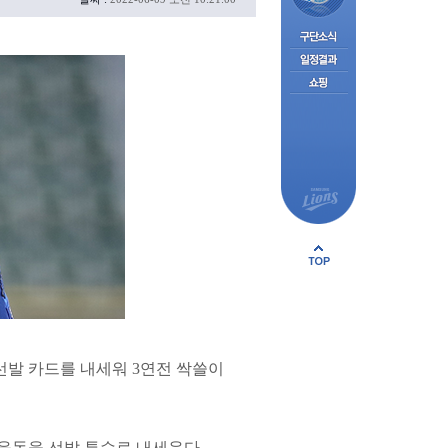
선발 카드를 내세워 3연전 싹쓸이
윤동을 선발 투수로 내세운다.