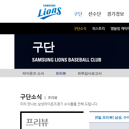
본문내용 바로가기
메인메뉴 바로가기
구단
선수단
경기정보
구단소식
히스토리
엠블럼 캐릭
구단
라이온즈 소식
프리뷰
외부감사보고서
구단소식
|
프리뷰
미리 만나는 삼성라이온즈경기 소식들을 전해 드립니다.
[8일 프리뷰] 삼성, 
프리뷰