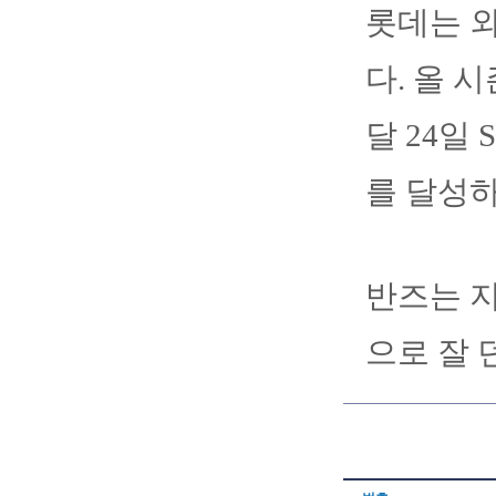
롯데는 외
다. 올 시
달 24일
를 달성하
반즈는 지
으로 잘 