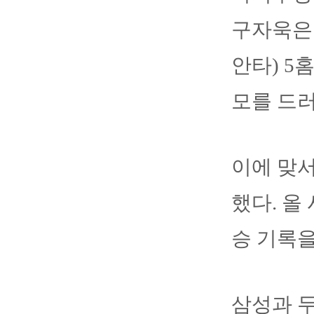
구자욱은 
안타) 5
모를 드
이에 맞서
했다. 올
승 기록을
삼성과 두