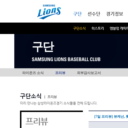
본문내용 바로가기
메인메뉴 바로가기
구단
선수단
경기정보
구단소식
히스토리
엠블럼 캐릭
구단
라이온즈 소식
프리뷰
외부감사보고서
구단소식
|
프리뷰
미리 만나는 삼성라이온즈경기 소식들을 전해 드립니다.
[7일 프리뷰] 뷰캐넌, 
프리뷰