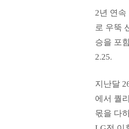
2년 연속
로 우뚝 
승을 포함
2.25.
지난달 2
에서 퀄
몫을 다하
LG전 이