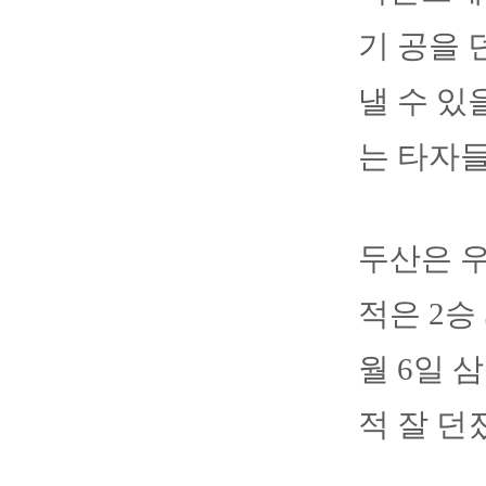
기 공을 
낼 수 있
는 타자들
두산은 우
적은 2승 
월 6일 
적 잘 던