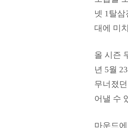
넷 1탈삼
대에 미
올 시즌 
년 5월 
무너졌던 
어낼 수 
마운드에 