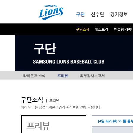
본문내용 바로가기
메인메뉴 바로가기
구단
선수단
경기정보
구단소식
히스토리
엠블럼 캐릭
구단
라이온즈 소식
프리뷰
외부감사보고서
구단소식
|
프리뷰
미리 만나는 삼성라이온즈경기 소식들을 전해 드립니다.
[4일 프리뷰] '리틀 돌
프리뷰