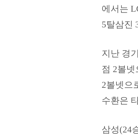
에서는 L
5탈삼진 
지난 경기
점 2볼넷
2볼넷으로
수환은 타
삼성(24승