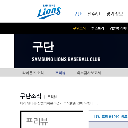
본문내용 바로가기
메인메뉴 바로가기
구단
선수단
경기정보
구단소식
히스토리
엠블럼 캐릭
구단
라이온즈 소식
프리뷰
외부감사보고서
구단소식
|
프리뷰
미리 만나는 삼성라이온즈경기 소식들을 전해 드립니다.
[1일 프리뷰] 데이비
프리뷰