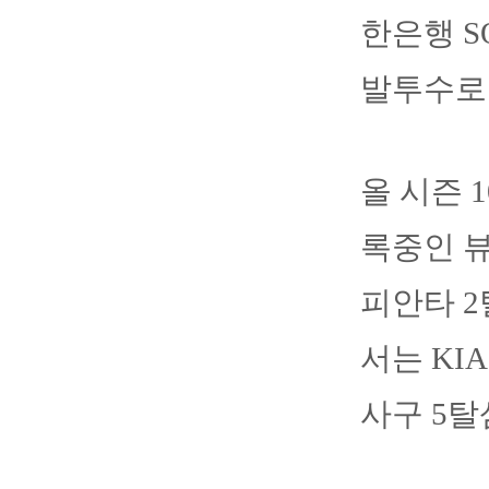
한은행 S
발투수로
올 시즌 1
록중인 뷰
피안타 2
서는 KI
사구 5탈