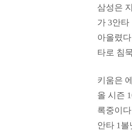
삼성은 지
가 3안타
아올렸다.
타로 침묵
키움은 
올 시즌 1
록중이다.
안타 1볼