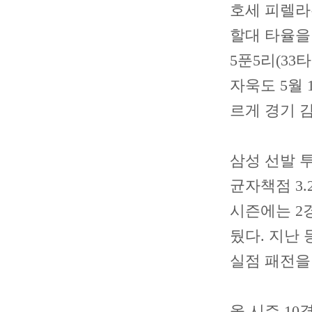
호세 피렐라
할대 타율을 
5푼5리(33
자욱도 5월 
르게 경기 
삼성 선발 투
균자책점 3.
시즌에는 2경
뒀다. 지난 
실점 패전을
올 시즌 10