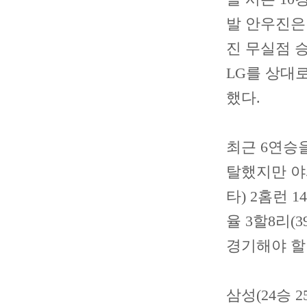
발 안우진은
진 무실점 
LG를 상대로
했다.
최근 6연승
탈했지만 야시
타) 2홈런 
율 3할8리(
경기해야 할
삼성(24승 2