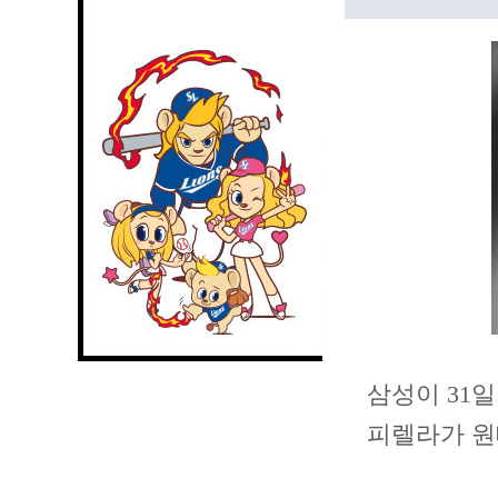
삼성이 31
피렐라가 원