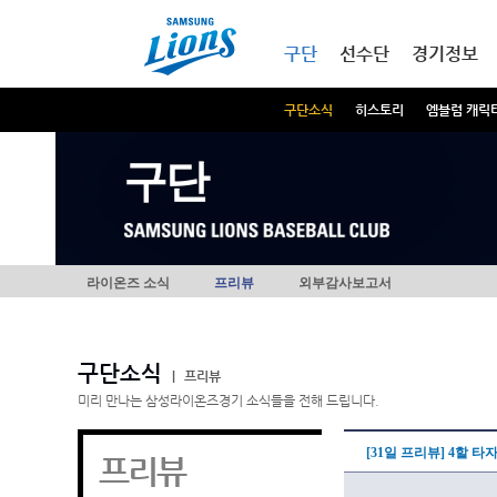
본문내용 바로가기
메인메뉴 바로가기
구단
선수단
경기정보
구단소식
히스토리
엠블럼 캐릭
구단
라이온즈 소식
프리뷰
외부감사보고서
구단소식
|
프리뷰
미리 만나는 삼성라이온즈경기 소식들을 전해 드립니다.
[31일 프리뷰] 4할 
프리뷰