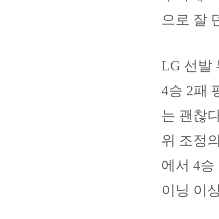
으로 잘 
LG 선발
4승 2패
는 괜찮다
위 조정의
에서 4승 
이닝 이상