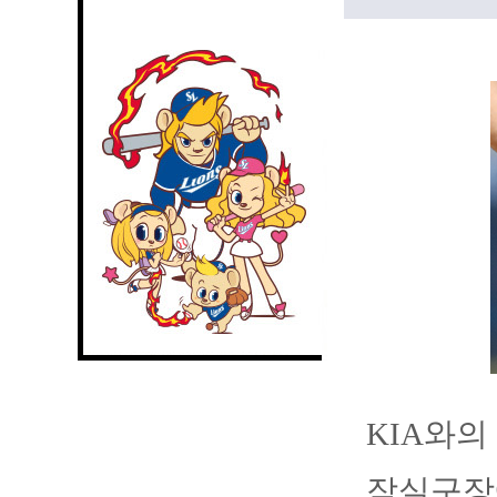
KIA와의
잠실구장에