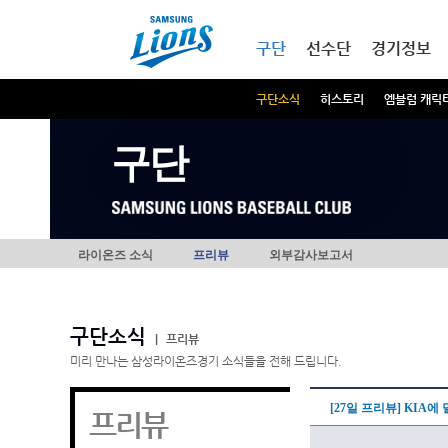
본문내용 바로가기
메인메뉴 바로가기
구단
선수단
경기정보
구단소식
히스토리
엠블럼 캐릭
구단
라이온즈 소식
프리뷰
외부감사보고서
구단소식
|
프리뷰
미리 만나는 삼성라이온즈경기 소식들을 전해 드립니다.
[27일 프리뷰] KIA에
프리뷰