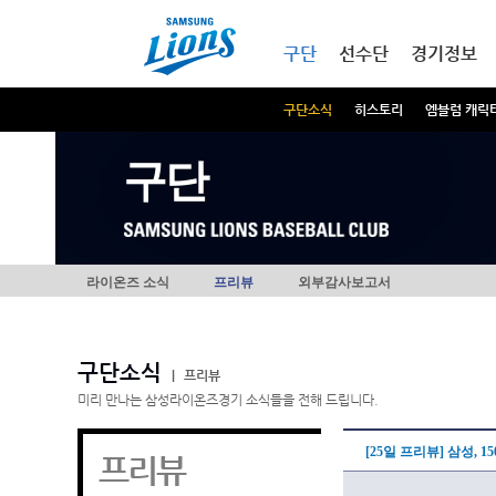
본문내용 바로가기
메인메뉴 바로가기
구단
선수단
경기정보
구단소식
히스토리
엠블럼 캐릭
구단
라이온즈 소식
프리뷰
외부감사보고서
구단소식
|
프리뷰
미리 만나는 삼성라이온즈경기 소식들을 전해 드립니다.
[25일 프리뷰] 삼성, 
프리뷰