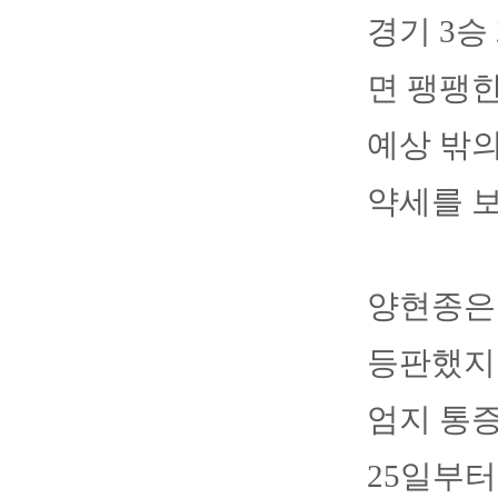
경기 3승
면 팽팽
예상 밖의
약세를 
양현종은
등판했지만
엄지 통
25일부터