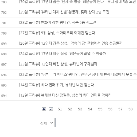
[30일 프리뷰] 13연패 끊은 '난세 속 영웅' 허윤동이 뜬다...롯데 상대 5승 도전
703
[29일 프리뷰] ‘뷰캐넌 대체 선발’ 황동재, 롯데 상대 2승 도전
702
[28일 프리뷰] 한화에 강한 원태인, 시즌 5승 재도전
701
[27일 프리뷰] 9위 삼성, 수아레즈의 어깨만 믿는다
700
[26일 프리뷰] 13연패 끊은 삼성, '약속의 땅' 포항에서 연승 성공할까
699
[24일 프리뷰] 13연패 빠진 삼성, 허윤동이 끝낼 수 있을까
698
[23일 프리뷰] 12연패 빠진 삼성, 뷰캐넌이 구해낼까
697
[22일 프리뷰] ‘푸른 피의 에이스’ 원태인, 안우진 상대 세 번째 대결에서 웃을 수 
696
[14일 프리뷰] 최다 연패 위기, 뷰캐넌 너만 믿는다
695
[13일 프리뷰] 뷰캐넌 대신 장필준, 삼성의 최다 연패를 막아라
694
51
52
53
54
55
56
57
58