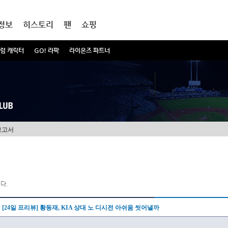
정보
히스토리
팬
쇼핑
럼 캐릭터
GO! 라팍
라이온즈 파트너
보고서
다.
[24일 프리뷰] 황동재, KIA 상대 노 디시전 아쉬움 씻어낼까