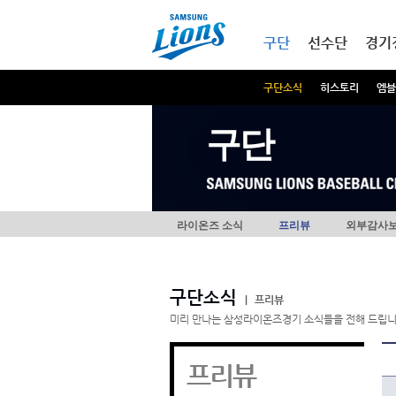
본문내용 바로가기
메인메뉴 바로가기
구단
선수단
경기
구단소식
히스토리
엠블
구단
라이온즈 소식
프리뷰
외부감사
구단소식
|
프리뷰
미리 만나는 삼성라이온즈경기 소식들을 전해 드립니
프리뷰