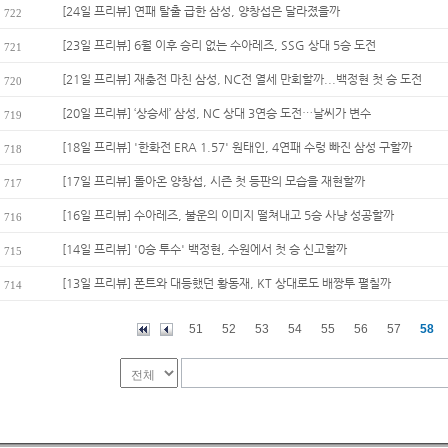
[24일 프리뷰] 연패 탈출 급한 삼성, 양창섭은 달라졌을까
722
[23일 프리뷰] 6월 이후 승리 없는 수아레즈, SSG 상대 5승 도전
721
[21일 프리뷰] 재충전 마친 삼성, NC전 열세 만회할까...백정현 첫 승 도전
720
[20일 프리뷰] ‘상승세’ 삼성, NC 상대 3연승 도전…날씨가 변수
719
[18일 프리뷰] '한화전 ERA 1.57' 원태인, 4연패 수렁 빠진 삼성 구할까
718
[17일 프리뷰] 돌아온 양창섭, 시즌 첫 등판의 모습을 재현할까
717
[16일 프리뷰] 수아레즈, 불운의 이미지 떨쳐내고 5승 사냥 성공할까
716
[14일 프리뷰] '0승 투수' 백정현, 수원에서 첫 승 신고할까
715
[13일 프리뷰] 폰트와 대등했던 황동재, KT 상대로도 배짱투 펼칠까
714
51
52
53
54
55
56
57
58