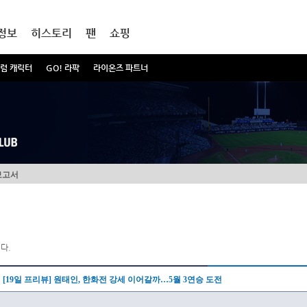
정보
히스토리
팬
쇼핑
럼 캐릭터
GO! 라팍
라이온즈 파트너
보고서
다.
[19일 프리뷰] 원태인, 한화전 강세 이어갈까…5월 3연승 도전