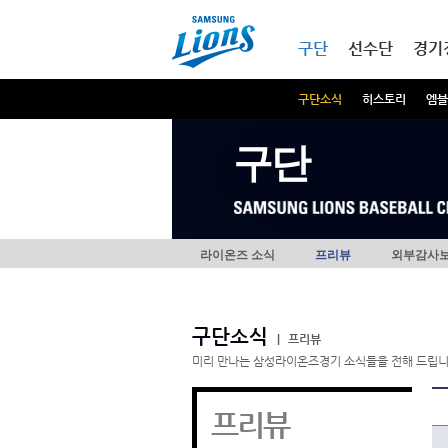
본문내용 바로가기
메인메뉴 바로가기
구단
선수단
경기
구단소식
히스토리
엠블
구단
라이온즈 소식
프리뷰
외부감사
구단소식
|
프리뷰
미리 만나는 삼성라이온즈경기 소식들을 전해 드립니
프리뷰