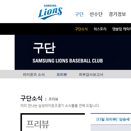
본문내용 바로가기
메인메뉴 바로가기
구단
선수단
경기정보
구단소식
히스토리
엠블럼 캐릭
구단
라이온즈 소식
프리뷰
외부감사보고서
구단소식
|
프리뷰
미리 만나는 삼성라이온즈경기 소식들을 전해 드립니다.
[13일 프리뷰] '상승세
프리뷰