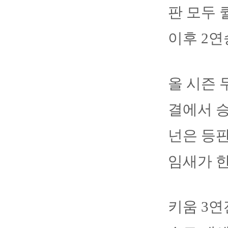
판 모두 
이후 2연
올 시즌 
결에서 승
넌은 등판
임새가 한
키움 3연