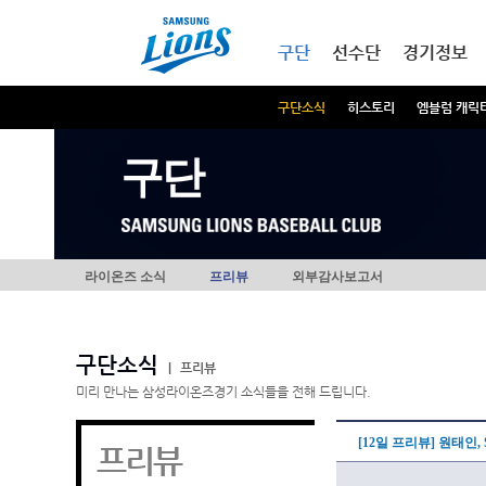
본문내용 바로가기
메인메뉴 바로가기
구단
선수단
경기정보
구단소식
히스토리
엠블럼 캐릭
구단
라이온즈 소식
프리뷰
외부감사보고서
구단소식
|
프리뷰
미리 만나는 삼성라이온즈경기 소식들을 전해 드립니다.
[12일 프리뷰] 원태인,
프리뷰