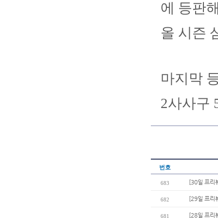
에 등판해
올 시즌 
마지막 등
2사사구 
번호
[30일 프리
683
[29일 프리
682
[28일 프리
681