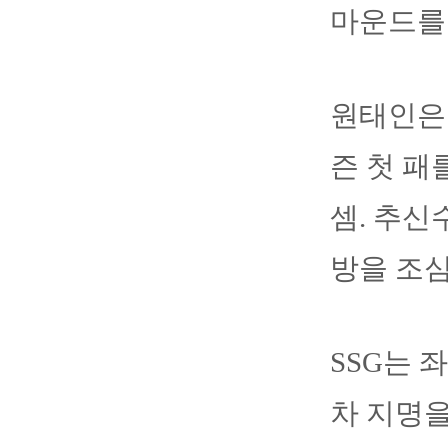
마운드를
원태인은 
즌 첫 패
셈. 추신
방을 조
SSG는 
차 지명을