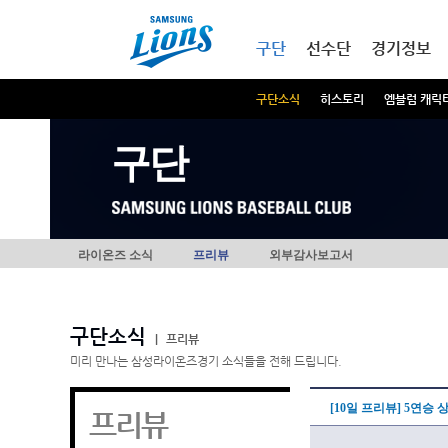
본문내용 바로가기
메인메뉴 바로가기
구단
선수단
경기정보
구단소식
히스토리
엠블럼 캐릭
구단
라이온즈 소식
프리뷰
외부감사보고서
구단소식
|
프리뷰
미리 만나는 삼성라이온즈경기 소식들을 전해 드립니다.
[10일 프리뷰] 5연승
프리뷰