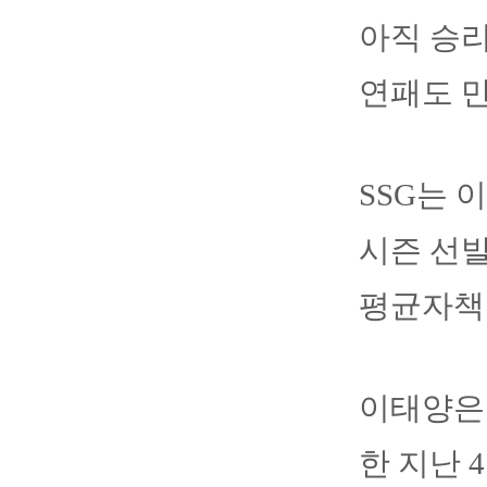
아직 승리
연패도 만
SSG는 
시즌 선발
평균자책점
이태양은 
한 지난 