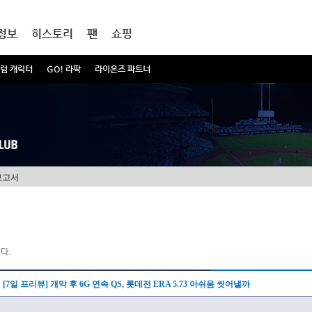
정보
히스토리
팬
쇼핑
럼 캐릭터
GO! 라팍
라이온즈 파트너
보고서
다.
[7일 프리뷰] 개막 후 6G 연속 QS, 롯데전 ERA 5.73 아쉬움 씻어낼까