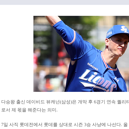
다승왕 출신 데이비드 뷰캐넌(삼성)은 개막 후 6경기 연속 퀄리
로서 제 몫을 해준다는 의미.
7일 사직 롯데전에서 롯데를 상대로 시즌 3승 사냥에 나선다. 올 