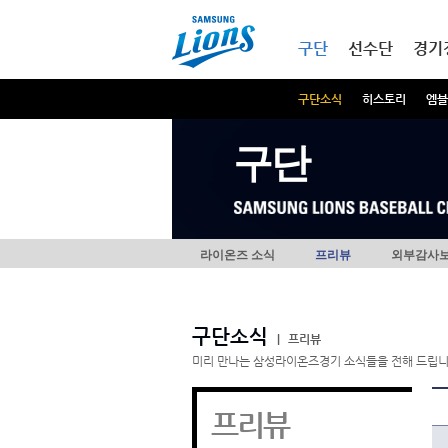
본문내용 바로가기
메인메뉴 바로가기
구단
선수단
경기
구단소식
히스토리
엠블
구단
라이온즈 소식
프리뷰
외부감사
구단소식
|
프리뷰
미리 만나는 삼성라이온즈경기 소식들을 전해 드립니
프리뷰