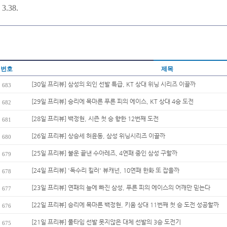
3.38.
번호
제목
[30일 프리뷰] 삼성의 외인 선발 특급, KT 상대 위닝 시리즈 이끌까
683
[29일 프리뷰] 승리에 목마른 푸른 피의 에이스, KT 상대 4승 도전
682
[28일 프리뷰] 백정현, 시즌 첫 승 향한 12번째 도전
681
[26일 프리뷰] 상승세 허윤동, 삼성 위닝시리즈 이끌까
680
[25일 프리뷰] 불운 끝낸 수아레즈, 4연패 중인 삼성 구할까
679
[24일 프리뷰] '독수리 킬러' 뷰캐넌, 10연패 한화 또 잡을까
678
[23일 프리뷰] 연패의 늪에 빠진 삼성, 푸른 피의 에이스의 어깨만 믿는다
677
[22일 프리뷰] 승리에 목마른 백정현, 키움 상대 11번째 첫 승 도전 성공할까
676
[21일 프리뷰] 풀타임 선발 못지않은 대체 선발의 3승 도전기
675