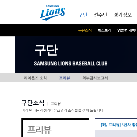
본문내용 바로가기
메인메뉴 바로가기
구단
선수단
경기정보
구단소식
히스토리
엠블럼 캐릭
구단
라이온즈 소식
프리뷰
외부감사보고서
구단소식
|
프리뷰
미리 만나는 삼성라이온즈경기 소식들을 전해 드립니다.
[5일 프리뷰] 3년차 
프리뷰