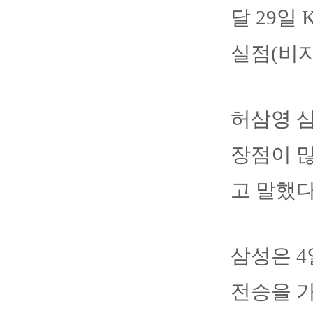
달 29일
실점(비자
허삼영 삼
장점이 많
고 말했다
삼성은 4
전승을 가