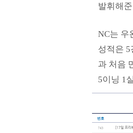
발휘해준
NC는 우
성적은 5경
과 처음 
5이닝 1
번호
[17일 프
743