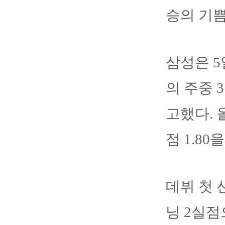
승의 기
삼성은 
의 주중 
고했다. 
점 1.80
데뷔 첫 
닝 2실점