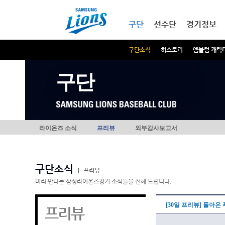
본문내용 바로가기
메인메뉴 바로가기
구단
선수단
경기정보
구단소식
히스토리
엠블럼 캐릭
구단
라이온즈 소식
프리뷰
외부감사보고서
구단소식
|
프리뷰
미리 만나는 삼성라이온즈경기 소식들을 전해 드립니다.
[30일 프리뷰] 돌아온
프리뷰