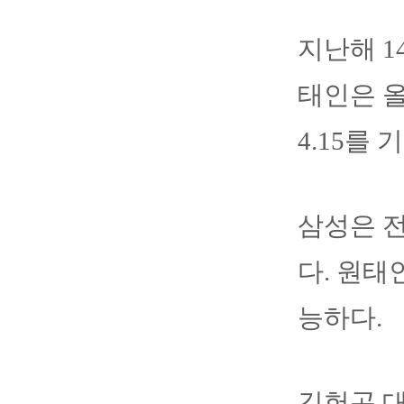
지난해 1
태인은 올
4.15를
삼성은 전
다. 원태
능하다.
김헌곤 대