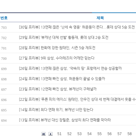
번호
제목
[30일 프리뷰] 13연패 끊은 '난세 속 영웅' 허윤동이 뜬다...롯데 상대 5승 도전
703
[29일 프리뷰] ‘뷰캐넌 대체 선발’ 황동재, 롯데 상대 2승 도전
702
[28일 프리뷰] 한화에 강한 원태인, 시즌 5승 재도전
701
[27일 프리뷰] 9위 삼성, 수아레즈의 어깨만 믿는다
700
[26일 프리뷰] 13연패 끊은 삼성, '약속의 땅' 포항에서 연승 성공할까
699
[24일 프리뷰] 13연패 빠진 삼성, 허윤동이 끝낼 수 있을까
698
[23일 프리뷰] 12연패 빠진 삼성, 뷰캐넌이 구해낼까
697
[22일 프리뷰] ‘푸른 피의 에이스’ 원태인, 안우진 상대 세 번째 대결에서 웃을 수 
696
[14일 프리뷰] 최다 연패 위기, 뷰캐넌 너만 믿는다
695
[13일 프리뷰] 뷰캐넌 대신 장필준, 삼성의 최다 연패를 막아라
694
51
52
53
54
55
56
57
58