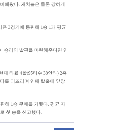
준비해왔다. 캐치볼은 물론 강하게
.
즌 3경기에 등판해 1승 1패 평균
인이 승리의 발판을 마련해준다면 연
 타율 4할(95타수 38안타) 2홈
결승타를 터뜨리며 연패 탈출에 앞장
판해 1승 무패를 거뒀다. 평균 자
으로 첫 승을 신고했다.