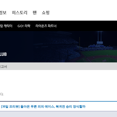
정보
히스토리
팬
쇼핑
럼 캐릭터
GO! 라팍
라이온즈 파트너
보고서
다.
[30일 프리뷰] 돌아온 푸른 피의 에이스, 복귀전 승리 장식할까