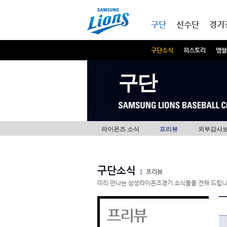
본문내용 바로가기
메인메뉴 바로가기
구단
선수단
경기
구단소식
히스토리
엠블
구단
라이온즈 소식
프리뷰
외부감사
구단소식
|
프리뷰
미리 만나는 삼성라이온즈경기 소식들을 전해 드립니
프리뷰