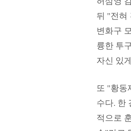
허삼영 감
뒤 "전혀
변화구 모
륭한 투구
자신 있게
또 "황동
수다. 한
적으로 훈