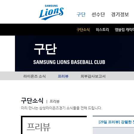
본문내용 바로가기
메인메뉴 바로가기
구단
선수단
경기정보
구단소식
히스토리
엠블럼 캐릭
구단
라이온즈 소식
프리뷰
외부감사보고서
구단소식
|
프리뷰
미리 만나는 삼성라이온즈경기 소식들을 전해 드립니다.
[29일 프리뷰] 강렬한
프리뷰