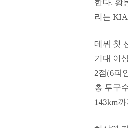
한다. 황
리는 KI
데뷔 첫 
기대 이상
2점(6피
총 투구수
143km