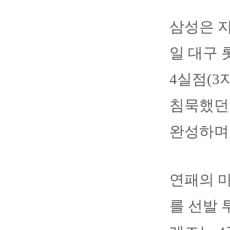
삼성은 지
일 대구 
4실점(3
침묵했던 
완성하며
연패의 마
를 선발 