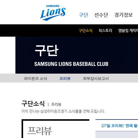
본문내용 바로가기
메인메뉴 바로가기
구단
선수단
경기정보
구단소식
히스토리
엠블럼 캐릭
구단
라이온즈 소식
프리뷰
외부감사보고서
구단소식
|
프리뷰
미리 만나는 삼성라이온즈경기 소식들을 전해 드립니다.
[27일 프리뷰] '연패 
프리뷰