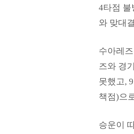
4타점 불
와 맞대결
수아레즈는
즈와 경기
못했고, 
책점)으로
승운이 따