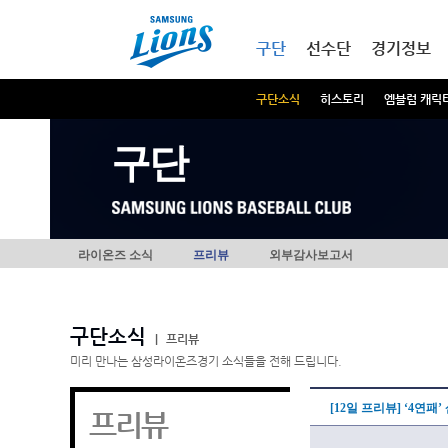
본문내용 바로가기
메인메뉴 바로가기
구단
선수단
경기정보
구단소식
히스토리
엠블럼 캐릭
구단
라이온즈 소식
프리뷰
외부감사보고서
구단소식
|
프리뷰
미리 만나는 삼성라이온즈경기 소식들을 전해 드립니다.
[12일 프리뷰] ‘4연
프리뷰