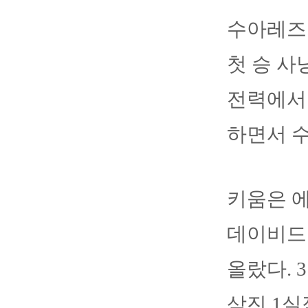
수아레즈
첫 승 사
전력에서
하면서 수
키움은 에
데이비드 
올랐다. 
삼진 1실