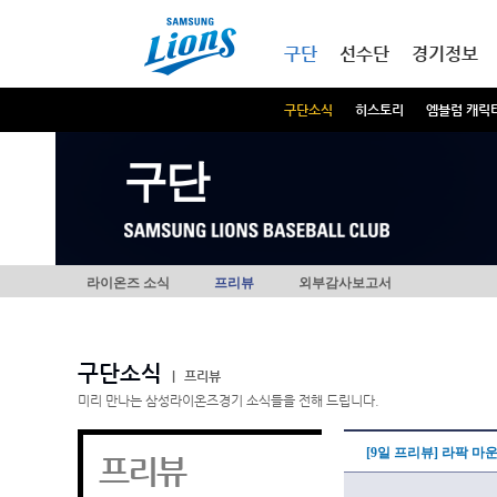
본문내용 바로가기
메인메뉴 바로가기
구단
선수단
경기정보
구단소식
히스토리
엠블럼 캐릭
구단
라이온즈 소식
프리뷰
외부감사보고서
구단소식
|
프리뷰
미리 만나는 삼성라이온즈경기 소식들을 전해 드립니다.
[9일 프리뷰] 라팍 마
프리뷰