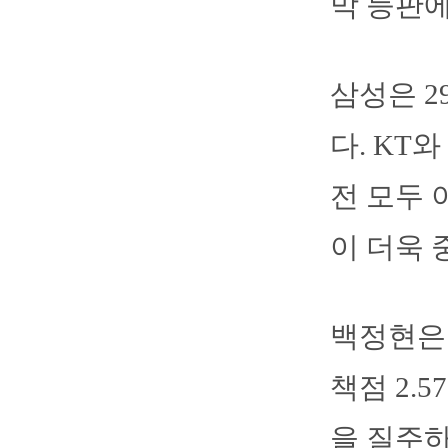
막 등판에
삼성은 2
다. KT
전 모두 
이 더욱 
백정현은 
책점 2.5
을 질주하