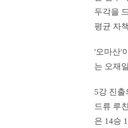
두각을 드
평균 자책점
'오마산'
는 오재일
5강 진출
드류 루친
은 14승 