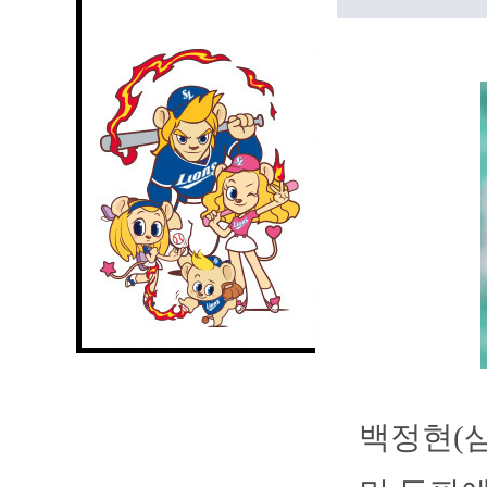
백정현(삼