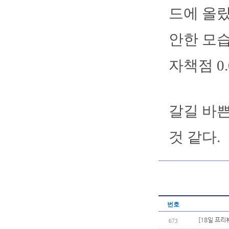
드에 올랐
안한 모습
자책점 0.
갈길 바쁜
것 같다.
번호
[18일 프리
673