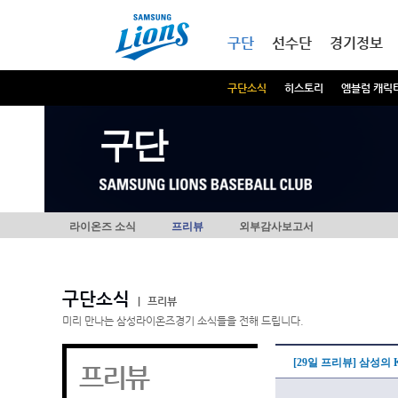
본문내용 바로가기
메인메뉴 바로가기
구단
선수단
경기정보
구단소식
히스토리
엠블럼 캐릭
구단
라이온즈 소식
프리뷰
외부감사보고서
구단소식
|
프리뷰
미리 만나는 삼성라이온즈경기 소식들을 전해 드립니다.
[29일 프리뷰] 삼성의
프리뷰