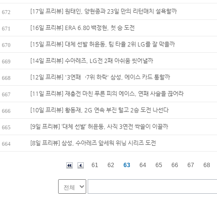
[17일 프리뷰] 원태인, 양현종과 23일 만의 리턴매치 설욕할까
672
[16일 프리뷰] ERA 6.80 백정현, 첫 승 도전
671
[15일 프리뷰] 대체 선발 허윤동, 팀 타율 2위 LG를 잘 막을까
670
[14일 프리뷰] 수아레즈, LG전 2패 아쉬움 씻어낼까
669
[12일 프리뷰] '3연패→7위 하락' 삼성, 에이스 카드 통할까
668
[11일 프리뷰] 재충전 마친 푸른 피의 에이스, 연패 사슬을 끊어라
667
[10일 프리뷰] 황동재, 2G 연속 부진 털고 2승 도전 나선다
666
[9일 프리뷰] ‘대체 선발’ 허윤동, 사직 3연전 싹쓸이 이끌까
665
[8일 프리뷰] 삼성, 수아레즈 앞세워 위닝 시리즈 도전
664
61
62
63
64
65
66
67
68