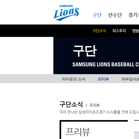
본문내용 바로가기
메인메뉴 바로가기
구단
선수단
경기
구단소식
히스토리
엠블
구단
라이온즈 소식
프리뷰
외부감사
구단소식
|
프리뷰
미리 만나는 삼성라이온즈경기 소식들을 전해 드립니
프리뷰