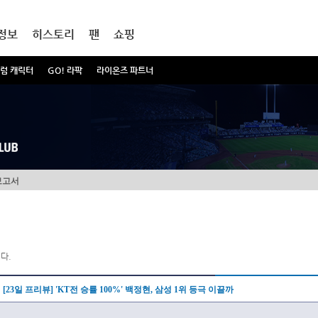
정보
히스토리
팬
쇼핑
럼 캐릭터
GO! 라팍
라이온즈 파트너
보고서
다.
[23일 프리뷰] 'KT전 승률 100%' 백정현, 삼성 1위 등극 이끌까