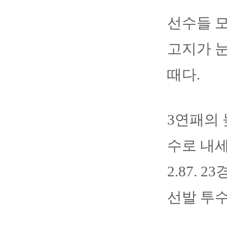
선수들 모
고지가 눈
때다.
3연패의 
수로 내세
2.87.
선발 투