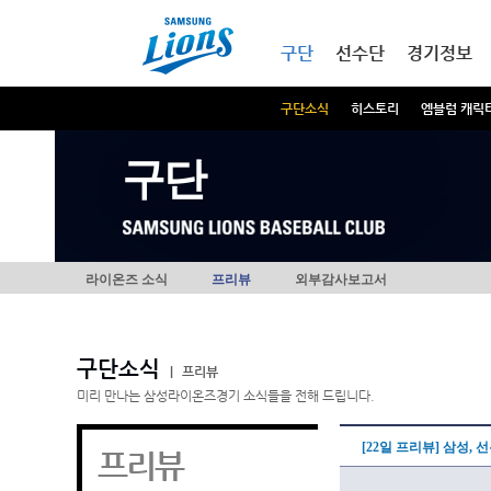
본문내용 바로가기
메인메뉴 바로가기
구단
선수단
경기정보
구단소식
히스토리
엠블럼 캐릭
구단
라이온즈 소식
프리뷰
외부감사보고서
구단소식
|
프리뷰
미리 만나는 삼성라이온즈경기 소식들을 전해 드립니다.
[22일 프리뷰] 삼성,
프리뷰