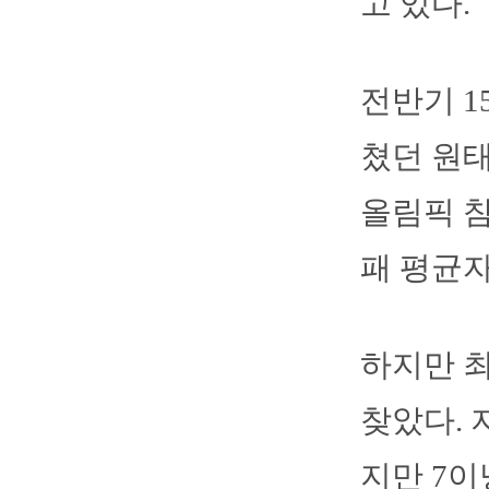
고 있다.
전반기 1
쳤던 원태
올림픽 참
패 평균자
하지만 최
찾았다. 
지만 7이