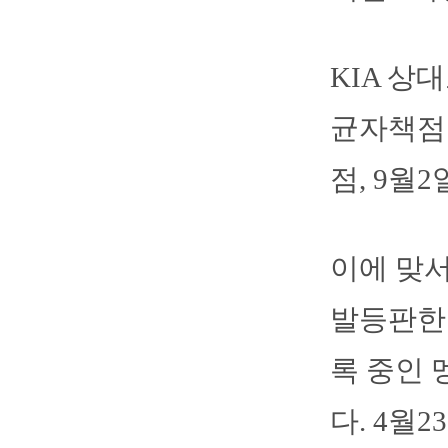
KIA 상
균자책점 
점, 9월
이에 맞서
발등판한다
록 중인 
다. 4월