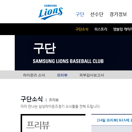
본문내용 바로가기
메인메뉴 바로가기
구단
선수단
경기정보
구단소식
히스토리
엠블럼 캐릭
구단
라이온즈 소식
프리뷰
외부감사보고서
구단소식
|
프리뷰
미리 만나는 삼성라이온즈경기 소식들을 전해 드립니다.
[14일 프리뷰] KIA에
프리뷰