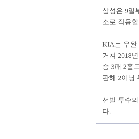
삼성은 9일
소로 작용할
KIA는 우
거쳐 2018
승 3패 2홀
판해 2이닝
선발 투수의
다.