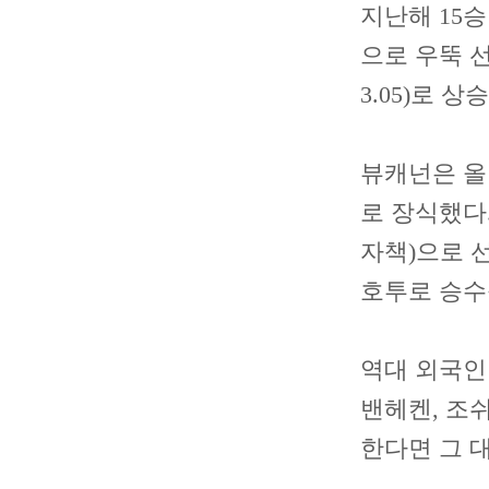
지난해 15승
으로 우뚝 선
3.05)로 
뷰캐넌은 올 
로 장식했다.
자책)으로 선
호투로 승수
역대 외국인 
밴헤켄, 조
한다면 그 