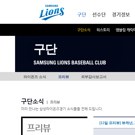
본문내용 바로가기
메인메뉴 바로가기
구단
선수단
경기정보
구단소식
히스토리
엠블럼 캐릭
구단
라이온즈 소식
프리뷰
외부감사보고서
구단소식
|
프리뷰
미리 만나는 삼성라이온즈경기 소식들을 전해 드립니다.
[12일 프리뷰] 뷰캐넌, 
프리뷰