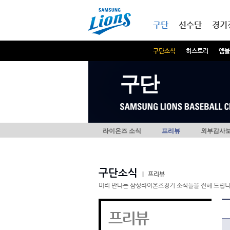
본문내용 바로가기
메인메뉴 바로가기
구단
선수단
경기
구단소식
히스토리
엠블
구단
라이온즈 소식
프리뷰
외부감사
구단소식
|
프리뷰
미리 만나는 삼성라이온즈경기 소식들을 전해 드립니
프리뷰