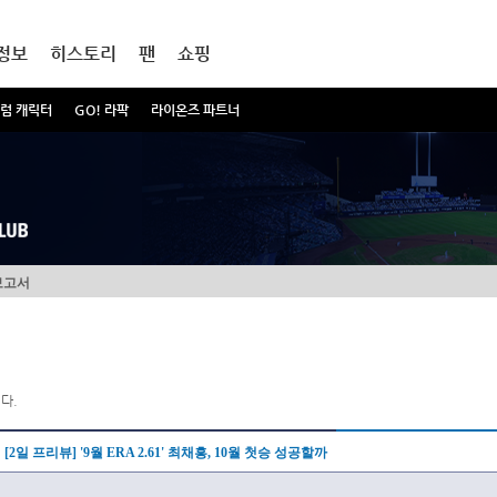
정보
히스토리
팬
쇼핑
럼 캐릭터
GO! 라팍
라이온즈 파트너
보고서
다.
[2일 프리뷰] '9월 ERA 2.61' 최채흥, 10월 첫승 성공할까