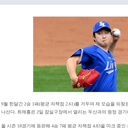
9월 한달간 2승 1패(평균 자책점 2.61)를 거두며 제 모습을 되찾
나선다. 최채흥은 2일 잠실구장에서 열리는 두산과의 원정 경기
올 시즌 18경기에 등판해 4승 7패 평균 자책점 4.83을 마크 중