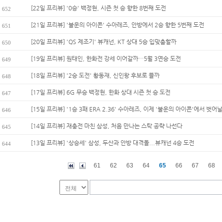
[22일 프리뷰] '0승' 백정현, 시즌 첫 승 향한 8번째 도전
652
[21일 프리뷰] '불운의 아이콘' 수아레즈, 안방에서 2승 향한 5번째 도전
651
[20일 프리뷰] 'QS 제조기' 뷰캐넌, KT 상대 5승 입맞춤할까
650
[19일 프리뷰] 원태인, 한화전 강세 이어갈까…5월 3연승 도전
649
[18일 프리뷰] '2승 도전' 황동재, 신인왕 후보로 뜰까
648
[17일 프리뷰] 6G 무승 백정현, 한화 상대 시즌 첫 승 도전
647
[15일 프리뷰] '1승 3패 ERA 2.36' 수아레즈, 이제 '불운의 아이콘'에서 벗어날
646
[14일 프리뷰] 재충전 마친 삼성, 처음 만나는 스탁 공략 나선다
645
[13일 프리뷰] '상승세' 삼성, 두산과 안방 대격돌...뷰캐넌 4승 도전
644
61
62
63
64
65
66
67
68