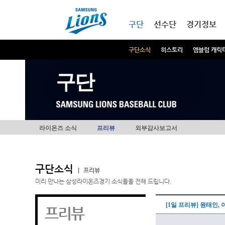
본문내용 바로가기
메인메뉴 바로가기
구단
선수단
경기정보
구단소식
히스토리
엠블럼 캐릭
구단
라이온즈 소식
프리뷰
외부감사보고서
구단소식
|
프리뷰
미리 만나는 삼성라이온즈경기 소식들을 전해 드립니다.
[1일 프리뷰] 원태인
프리뷰