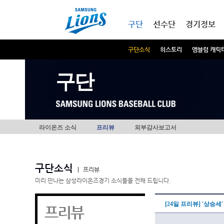
본문내용 바로가기
메인메뉴 바로가기
구단
선수단
경기정보
구단소식
히스토리
엠블럼 캐릭
구단
라이온즈 소식
프리뷰
외부감사보고서
구단소식
|
프리뷰
미리 만나는 삼성라이온즈경기 소식들을 전해 드립니다.
[24일 프리뷰] '상승
프리뷰