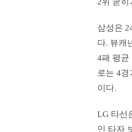
2위 굳히
삼성은 2
다. 뷰캐
4패 평균
로는 4경
이다.
LG 타선
인 타자 