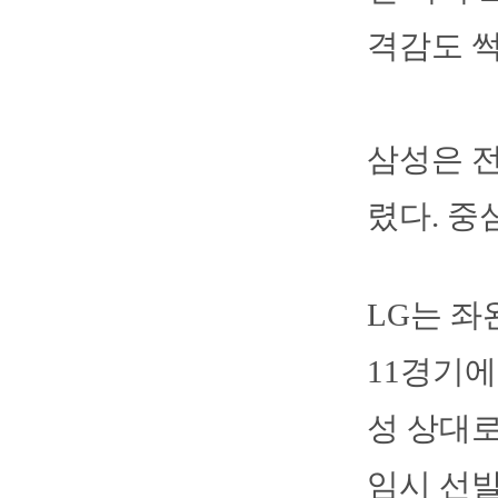
격감도 썩
삼성은 전
렸다. 중
LG는 좌
11경기에
성 상대로
임시 선발