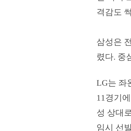
격감도 썩
삼성은 전
렸다. 중
LG는 좌
11경기에
성 상대로
임시 선발