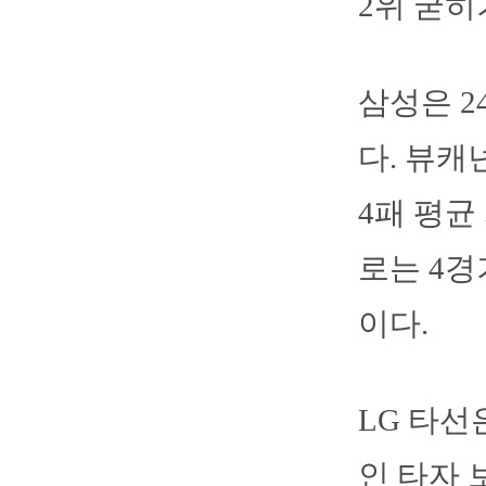
2위 굳히
삼성은 2
다. 뷰캐
4패 평균
로는 4경
이다.
LG 타선
인 타자 