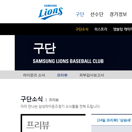
본문내용 바로가기
메인메뉴 바로가기
구단
선수단
경기정보
구단소식
히스토리
엠블럼 캐릭
구단
라이온즈 소식
프리뷰
외부감사보고서
구단소식
|
프리뷰
미리 만나는 삼성라이온즈경기 소식들을 전해 드립니다.
[24일 프리뷰] '상승
프리뷰