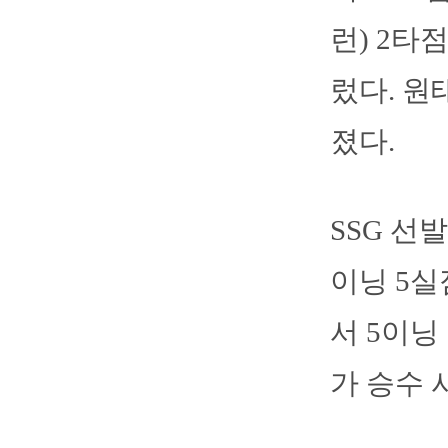
런) 2타
렀다. 원
졌다.
SSG 선
이닝 5실
서 5이닝
가 승수 