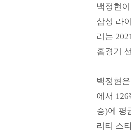
백정현이
삼성 라
리는 20
홈경기 
백정현은 
에서 12
승)에 평
리티 스타