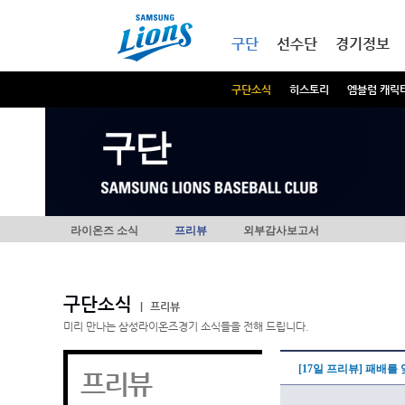
본문내용 바로가기
메인메뉴 바로가기
구단
선수단
경기정보
구단소식
히스토리
엠블럼 캐릭
구단
라이온즈 소식
프리뷰
외부감사보고서
구단소식
|
프리뷰
미리 만나는 삼성라이온즈경기 소식들을 전해 드립니다.
[17일 프리뷰] 패배를 
프리뷰