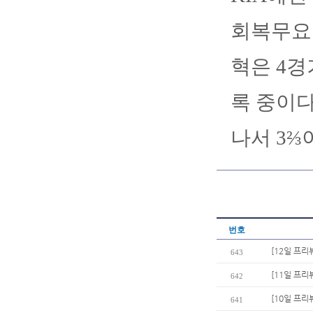
회복무요원
혁은 4경
록 중이다
나서 3⅔
번호
[12일 프리
643
[11일 프리
642
[10일 프리
641