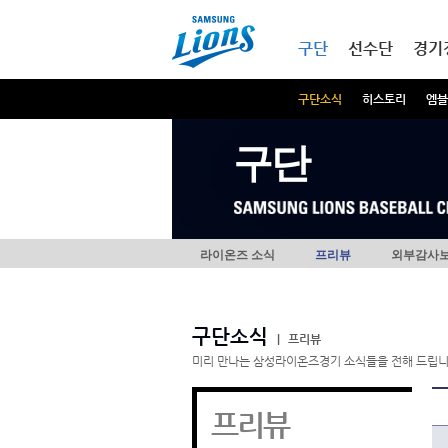
본문내용 바로가기
메인메뉴 바로가기
구단
선수단
경기
구단소식
히스토리
엠블
구단
라이온즈 소식
프리뷰
외부감사
구단소식
|
프리뷰
미리 만나는 삼성라이온즈경기 소식들을 전해 드립니
프리뷰