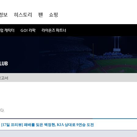
정보
히스토리
팬
쇼핑
럼 캐릭터
GO! 라팍
라이온즈 파트너
보고서
다.
[17일 프리뷰] 패배를 잊은 백정현, KIA 상대로 9연승 도전