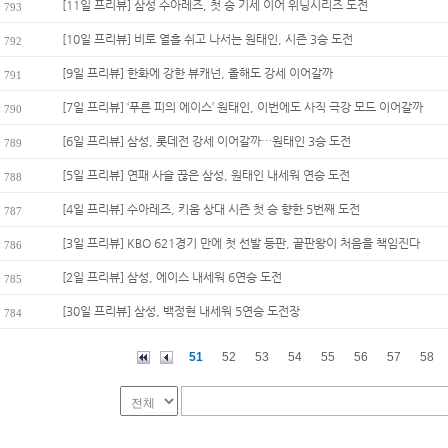
[11일 프리뷰] 삼성 수아레즈, 첫 승 기세 이어 위닝시리즈 도전
793
[10일 프리뷰] 비로 열흘 쉬고 나서는 원태인, 시즌 3승 도전
792
[9일 프리뷰] 한화에 강한 뷰캐넌, 올해도 강세 이어갈까
791
[7일 프리뷰] ‘푸른 피의 에이스’ 원태인, 이번에도 사직 극강 모드 이어갈까
790
[6일 프리뷰] 삼성, 롯데전 강세 이어갈까…원태인 3승 도전
789
[5일 프리뷰] 연패 사슬 끊은 삼성, 원태인 내세워 연승 도전
788
[4일 프리뷰] 수아레즈, 키움 상대 시즌 첫 승 향한 5번째 도전
787
[3일 프리뷰] KBO 621경기 만에 첫 선발 등판, 끝판왕이 처음을 책임진다
786
[2일 프리뷰] 삼성, 에이스 내세워 6연승 도전
785
[30일 프리뷰] 삼성, 백정현 내세워 5연승 도전장
784
51
52
53
54
55
56
57
58