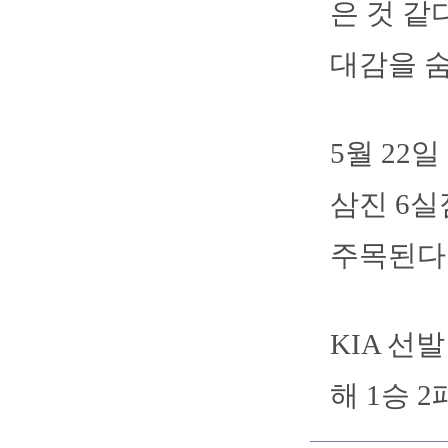
은 것 같
대감을 
5월 22일
삼진 6실
주목된다
KIA 선
해 1승 2