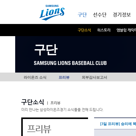
본문내용 바로가기
메인메뉴 바로가기
구단
선수단
경기정보
구단소식
히스토리
엠블럼 캐릭
구단
라이온즈 소식
프리뷰
외부감사보고서
구단소식
|
프리뷰
미리 만나는 삼성라이온즈경기 소식들을 전해 드립니다.
[3일 프리뷰] 승리에 
프리뷰