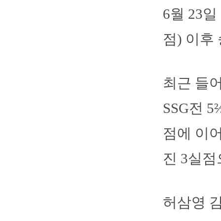
6월 23
점) 이후
최근 들어
SSG전 
점에 이어
진 3실점
허삼영 감