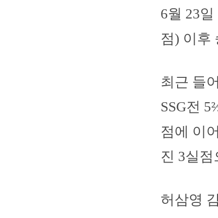
6월 23
점) 이후
최근 들어
SSG전 
점에 이어
진 3실점
허삼영 감