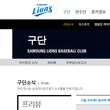
본문내용 바로가기
메인메뉴 바로가기
구단
선수단
경기정보
구단소식
히스토리
엠블럼 캐릭
구단
라이온즈 소식
프리뷰
외부감사보고서
구단소식
|
프리뷰
미리 만나는 삼성라이온즈경기 소식들을 전해 드립니다.
[3일 프리뷰] 승리에 
프리뷰