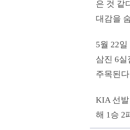
은 것 같
대감을 
5월 22일
삼진 6실
주목된다
KIA 선
해 1승 2