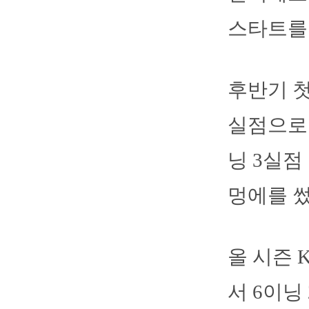
스타트를 
후반기 첫
실점으로 
닝 3실점
멍에를 
올 시즌 
서 6이닝