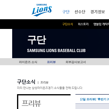
본문내용 바로가기
메인메뉴 바로가기
구단
선수단
경기정보
구단소식
히스토리
엠블럼 캐릭
구단
라이온즈 소식
프리뷰
외부감사보고서
구단소식
|
프리뷰
미리 만나는 삼성라이온즈경기 소식들을 전해 드립니다.
[2일 프리뷰] '후반기 2
프리뷰