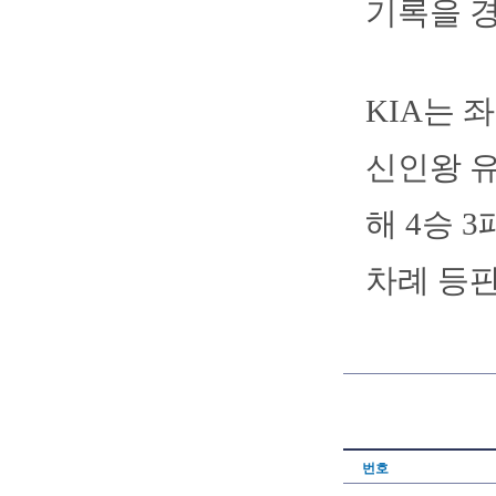
기록을 
KIA는 
신인왕 유
해 4승 3
차례 등판
번호