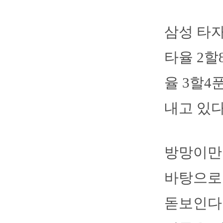
삼성 타자
타율 2할
율 3할4
내고 있다
방망이만 
바탕으로
돋보인다.