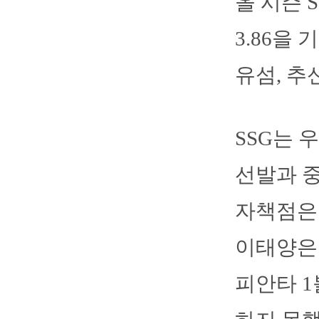
올 시즌 
3.86을
유섬, 추
SSG는 
선발과 중
자책점은 
이태양은 
피안타 1