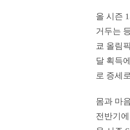
올 시즌 
거두는 등
쿄 올림픽
달 획득에
로 증세로
몸과 마음
전반기에 