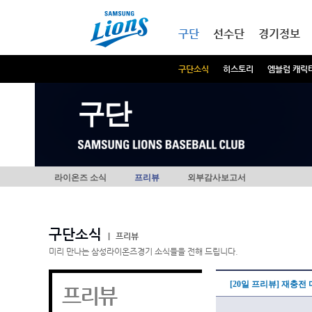
본문내용 바로가기
메인메뉴 바로가기
구단
선수단
경기정보
구단소식
히스토리
엠블럼 캐릭
구단
라이온즈 소식
프리뷰
외부감사보고서
구단소식
|
프리뷰
미리 만나는 삼성라이온즈경기 소식들을 전해 드립니다.
[20일 프리뷰] 재충전 
프리뷰