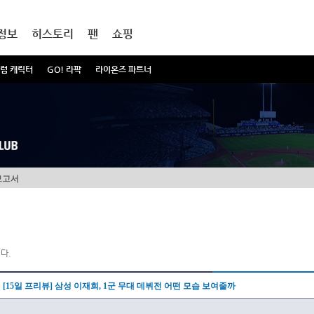
정보
히스토리
팬
쇼핑
럼 캐릭터
GO! 라팍
라이온즈 파트너
보고서
다.
[15일 프리뷰] 삼성 이재희, 1군 무대 데뷔전 어떤 모습 보여줄까