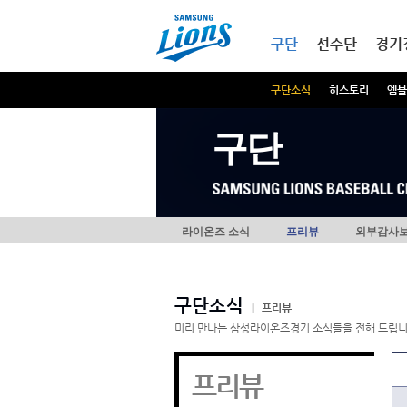
본문내용 바로가기
메인메뉴 바로가기
구단
선수단
경기
구단소식
히스토리
엠블
구단
라이온즈 소식
프리뷰
외부감사
구단소식
|
프리뷰
미리 만나는 삼성라이온즈경기 소식들을 전해 드립니
프리뷰