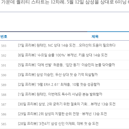
가운데 퀄리티 스타트는 12차례. 5월 12일 삼성을 상대로 6이닝
번호
제목
[7일 프리뷰] 원태인, NC 상대 14승 도전...오마산의 도움이 필요하다
593
[6일 프리뷰] '수요일 승률 100%' 뷰캐넌, 키움 상대 14승 도전
592
[5일 프리뷰] '대체 선발' 허윤동, '입단 동기' 이승민의 눈물 닦아줄까
591
[3일 프리뷰] 삼성 이승민, 두산 상대 첫 승 기억 되살릴까
590
[2일 프리뷰] '9월 ERA 2.61' 최채흥, 10월 첫승 성공할까
589
[1일 프리뷰] 원태인, 이번에도 독수리 사냥꾼 본능 발휘할까
588
[30일 프리뷰] 삼성, 2위 굳히기 위한 절호의 기회...뷰캐넌 13승 도전
587
[29일 프리뷰] 2위 삼성의 치열한 순위 전쟁…뷰캐넌 13승 도전
586
[28일 프리뷰] ‘3전4기’ 삼성 신인 이재희, 데뷔 첫 승 도전
585