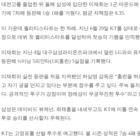
대전고를 졸업한 뒤 올해 삼성에 입단한 이재희는 1군 마운드에 
기에 7차례 등판해 1승 1패를 거뒀다. 평균 자책점은 8.35.
이 가운데 퀄리티스타트는 한 차례. 지난 6월 29일 KT를 상대로 
점으로 데뷔 첫 퀄리티스타트를 달성하며 첫승의 기쁨을 만끽했
이재희는 지난 4일 대구삼성라이온즈파크에서 열린 LG와의 퓨
등판해 ⅓이닝 5피안타(1피홈런) 5실점을 기록했다.
이재희의 실전 등판을 처음 지켜봤던 허삼영 감독은 "홈런을 허
고 자기 공을 던지고 있다는 부분에 점수를 주고 싶다. 주눅 들지
다. 공격적인 투구가 강점이며 장래성이 무궁무진한 투수"라고 
삼성은 데이비드 뷰캐넌, 최채흥을 내세우고도 KT에 이틀 연속 
투로 승리를 선사할지 주목된다.
KT는 고영표를 선발 투수로 예고했다. 올 시즌 성적은 7승 4패 평