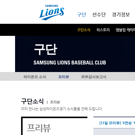
본문내용 바로가기
메인메뉴 바로가기
구단
선수단
경기정보
구단소식
히스토리
엠블럼 캐릭
구단
라이온즈 소식
프리뷰
외부감사보고서
구단소식
|
프리뷰
미리 만나는 삼성라이온즈경기 소식들을 전해 드립니다.
[11일 프리뷰] '4연승
프리뷰