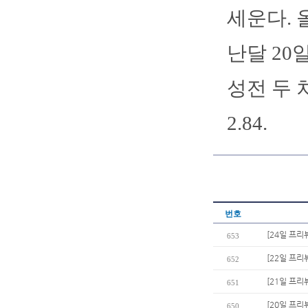
세운다. 올
난달 20
성전 두 
2.84.
번호
[24일 프리
653
[22일 프리
652
[21일 프리
651
[20일 프리
650