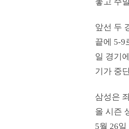
놓고 주말
앞선 두 
끝에 5-
일 경기에
기가 중단
삼성은 
올 시즌 성
5월 26