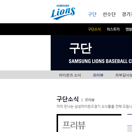
본문내용 바로가기
메인메뉴 바로가기
구단
선수단
경기
구단소식
히스토리
엠블
구단
라이온즈 소식
프리뷰
외부감사
구단소식
|
프리뷰
미리 만나는 삼성라이온즈경기 소식들을 전해 드립니
프리뷰