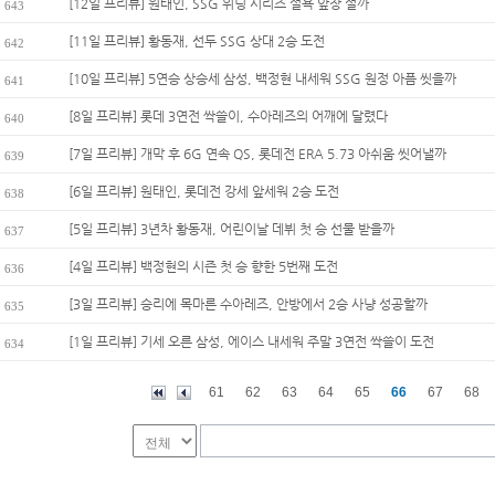
[12일 프리뷰] 원태인, SSG 위닝 시리즈 설욕 앞장 설까
643
[11일 프리뷰] 황동재, 선두 SSG 상대 2승 도전
642
[10일 프리뷰] 5연승 상승세 삼성, 백정현 내세워 SSG 원정 아픔 씻을까
641
[8일 프리뷰] 롯데 3연전 싹쓸이, 수아레즈의 어깨에 달렸다
640
[7일 프리뷰] 개막 후 6G 연속 QS, 롯데전 ERA 5.73 아쉬움 씻어낼까
639
[6일 프리뷰] 원태인, 롯데전 강세 앞세워 2승 도전
638
[5일 프리뷰] 3년차 황동재, 어린이날 데뷔 첫 승 선물 받을까
637
[4일 프리뷰] 백정현의 시즌 첫 승 향한 5번째 도전
636
[3일 프리뷰] 승리에 목마른 수아레즈, 안방에서 2승 사냥 성공할까
635
[1일 프리뷰] 기세 오른 삼성, 에이스 내세워 주말 3연전 싹쓸이 도전
634
61
62
63
64
65
66
67
68