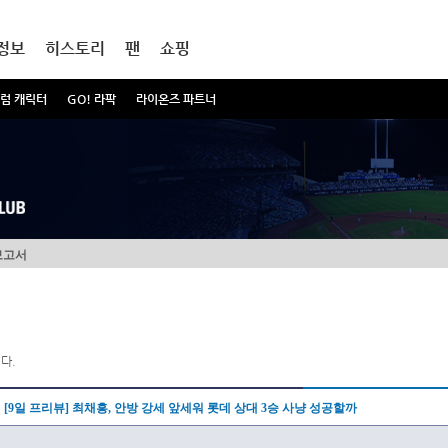
정보
히스토리
팬
쇼핑
럼 캐릭터
GO! 라팍
라이온즈 파트너
보고서
다.
[9일 프리뷰] 최채흥, 안방 강세 앞세워 롯데 상대 3승 사냥 성공할까