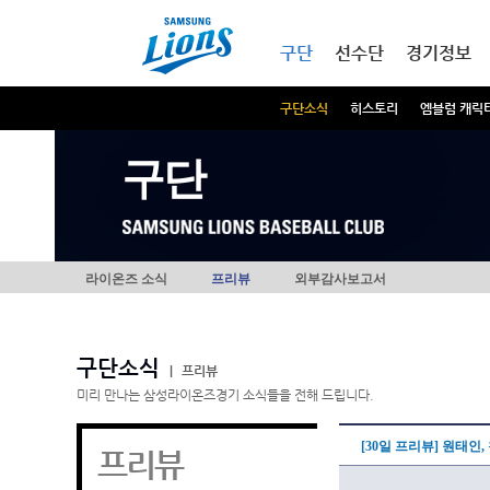
본문내용 바로가기
메인메뉴 바로가기
구단
선수단
경기정보
구단소식
히스토리
엠블럼 캐릭
구단
라이온즈 소식
프리뷰
외부감사보고서
구단소식
|
프리뷰
미리 만나는 삼성라이온즈경기 소식들을 전해 드립니다.
[30일 프리뷰] 원태인,
프리뷰