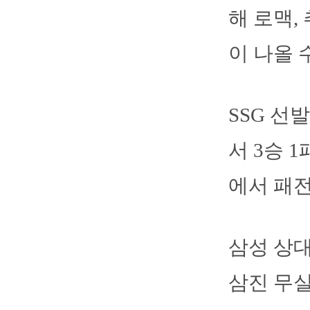
해 로맥,
이 나올 
SSG 선
서 3승 
에서 패전
삼성 상대
삼진 무실