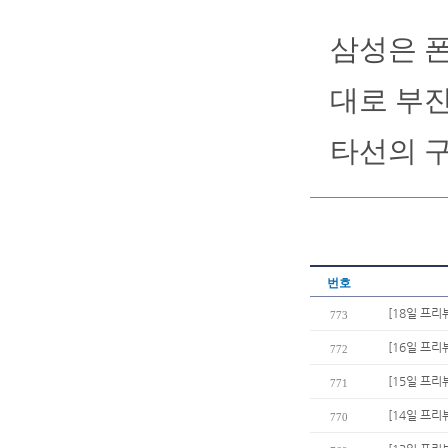
삼성은 폰
대로 부진
타선의 구
번호
[18일 프리
773
[16일 프리
772
[15일 프리
771
[14일 프리
770