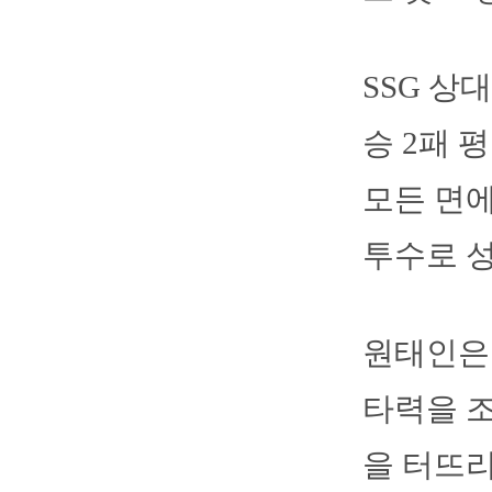
SSG 상
승 2패 
모든 면에
투수로 
원태인은 
타력을 조
을 터뜨리