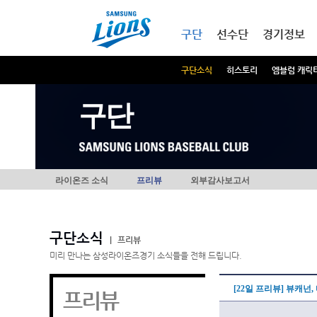
본문내용 바로가기
메인메뉴 바로가기
구단
선수단
경기정보
구단소식
히스토리
엠블럼 캐릭
구단
라이온즈 소식
프리뷰
외부감사보고서
구단소식
|
프리뷰
미리 만나는 삼성라이온즈경기 소식들을 전해 드립니다.
[22일 프리뷰] 뷰캐넌
프리뷰