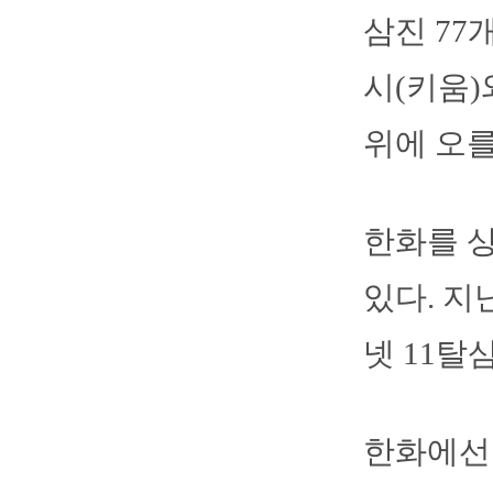
삼진 77
시(키움)
위에 오를
한화를 상
있다. 지
넷 11탈
한화에선