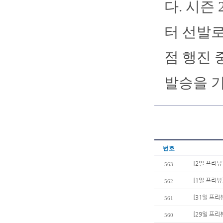
다. 시즌
터 선발로
점 행진 
발승을 
번호
[2일 프리뷰]
563
[1일 프리뷰
562
[31일 프리
561
[29일 프리
560