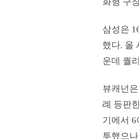
화형 구장
삼성은 1
했다. 올 
운데 퀄
뷰캐넌은 
례 등판한
기에서 6
투했으나