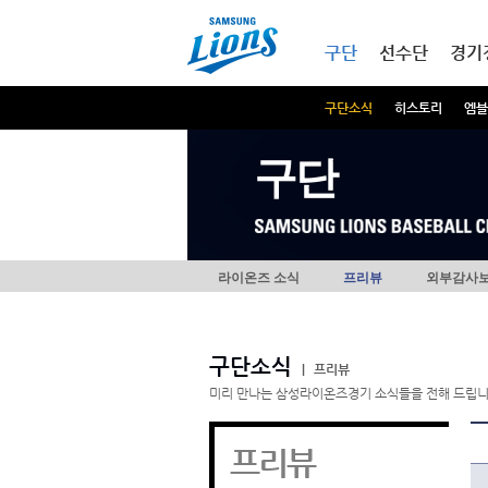
본문내용 바로가기
메인메뉴 바로가기
구단
선수단
경기
구단소식
히스토리
엠블
구단
라이온즈 소식
프리뷰
외부감사
구단소식
|
프리뷰
미리 만나는 삼성라이온즈경기 소식들을 전해 드립니
프리뷰