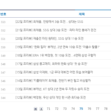
번호
제목
[22일 프리뷰] 최채흥, 안방에서 3승 도전...상대는 SSG
553
[21일 프리뷰] 최채흥, SSG 상대 3승 도전…좌타 라인 봉쇄가 관건
552
[20일 프리뷰] 재충전 마친 원태인, SSG 상대 11승 도전
551
[19일 프리뷰] '한화 킬러' 뷰캐넌, 2년 연속 10승 도전 '아홉수 탈출?'
550
[18일 프리뷰] ERA 1위 백정현, 첫 10승 도전...4연패 삼성 구할까
549
[17일 프리뷰] 삼성 몽고메리, 최하위 한화 상대 '첫 승 도전'
548
[15일 프리뷰] 삼성 이재희, 1군 무대 데뷔전 어떤 모습 보여줄까
547
[14일 프리뷰] ‘키플레이어’ 최채흥, 전반기 부진 털고 비상할까
546
[13일 프리뷰] 뷰캐넌, KT 상대 2년 연속 두 자릿수 승리 도전
545
[12일 프리뷰] 백정현, 두산 상대 개인 한 시즌 최다승 도전
544
71
72
73
74
75
76
77
78