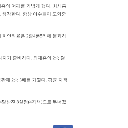
채흥의 어깨를 가볍게 했다. 최채흥
고 생각한다. 항상 야수들이 도와준
 피안타율은 2할4푼5리에 불과하
타자가 즐비하다. 최채흥의 2승 달
판해 2승 3패를 거뒀다. 평균 자책
 4탈삼진 8실점(4자책)으로 무너졌