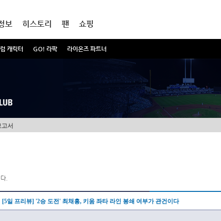
정보
히스토리
팬
쇼핑
럼 캐릭터
GO! 라팍
라이온즈 파트너
보고서
다.
[5일 프리뷰] '2승 도전' 최채흥, 키움 좌타 라인 봉쇄 여부가 관건이다