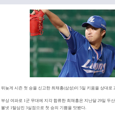
뒤늦게 시즌 첫 승을 신고한 최채흥(삼성)이 5일 키움을 상대로 
부상 여파로 1군 무대에 지각 합류한 최채흥은 지난달 29일 두산
볼넷 1탈삼진 3실점으로 첫 승의 기쁨을 맛봤다.