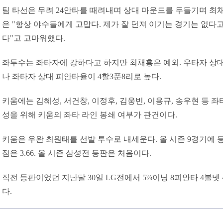
팀 타선은 무려 24안타를 때려내며 상대 마운드를 두들기며 최
은 "항상 야수들에게 고맙다. 제가 잘 던져 이기는 경기는 없다
다"고 고마워했다.
좌투수는 좌타자에 강하다고 하지만 최채흥은 예외. 우타자 상대
나 좌타자 상대 피안타율이 4할3푼8리로 높다.
키움에는 김혜성, 서건창, 이정후, 김웅빈, 이용규, 송우현 등 좌
성을 위해 키움의 좌타 라인 봉쇄 여부가 관건이다.
키움은 우완 최원태를 선발 투수로 내세운다. 올 시즌 9경기에 등
점은 3.66. 올 시즌 삼성전 등판은 처음이다.
직전 등판이었던 지난달 30일 LG전에서 5⅔이닝 8피안타 4볼넷
다.