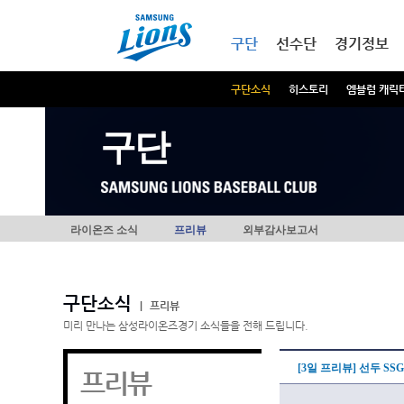
본문내용 바로가기
메인메뉴 바로가기
구단
선수단
경기정보
구단소식
히스토리
엠블럼 캐릭
구단
라이온즈 소식
프리뷰
외부감사보고서
구단소식
|
프리뷰
미리 만나는 삼성라이온즈경기 소식들을 전해 드립니다.
[3일 프리뷰] 선두 SS
프리뷰