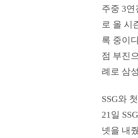
주중 3
로 올 시즌
록 중이다
점 부진으
례로 삼성
SSG와 
21일 S
넷을 내줬