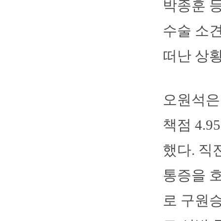
박종훈 
수술 소견
떠난 상황
오원석은 
책점 4.
했다. 직
통증을 호
로 구원승